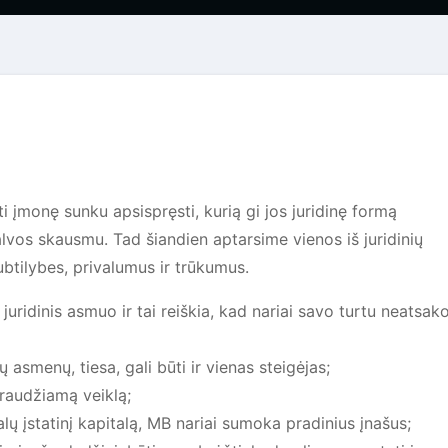
i įmonę sunku apsispręsti, kurią gi jos juridinę formą
u galvos skausmu. Tad šiandien aptarsime vienos iš juridinių
btilybes, privalumus ir trūkumus.
uridinis asmuo ir tai reiškia, kad nariai savo turtu neatsak
ų asmenų, tiesa, gali būti ir vienas steigėjas;
raudžiamą veiklą;
lų įstatinį kapitalą, MB nariai sumoka pradinius įnašus;