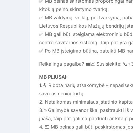
✅️ MB pelnas skirstomas proporcingai nari
kitokią pelno skirstymo tvarką;
✅️ MB valdymą, veiklą, pertvarkymą, pabaig
Lietuvos Respublikos Mažųjų bendrijų įst
✅️ MB gali būti steigiama elektroniniu b
centro savitarnos sistemą. Taip pat yra g
✅️ Po MB įsteigimo būtina, pateikti MB na
Reikalinga pagalba? 💼📈 Susisiekite: 📞
MB PLIUSAI:
1.🔝 Ribota narių atsakomybė – nepasiseku
savo asmeninį turtą;
2. Netaikomas minimalaus įstatinio kapita
3.📉Galimybė savanoriškai pasitraukti iš v
įnašą, taip pat galima parduoti ar kitaip p
4. 💶 MB pelnas gali būti paskirstomas j