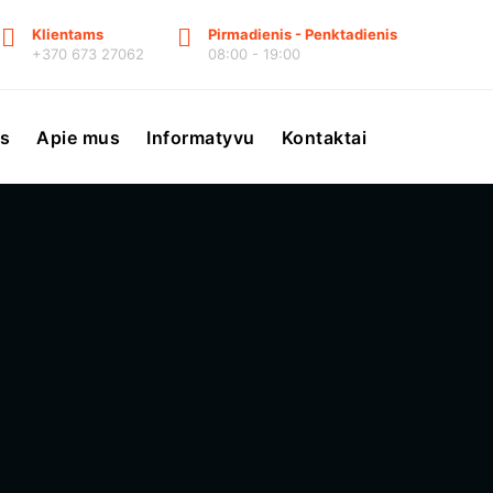
Klientams
Pirmadienis - Penktadienis
+370 673 27062
08:00 - 19:00
s
Apie mus
Informatyvu
Kontaktai