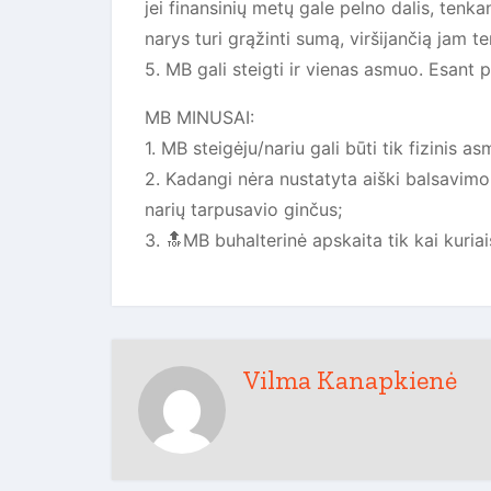
jei finansinių metų gale pelno dalis, ten
narys turi grąžinti sumą, viršijančią jam t
5. MB gali steigti ir vienas asmuo. Esant 
MB MINUSAI:
1. MB steigėju/nariu gali būti tik fizinis 
2. Kadangi nėra nustatyta aiški balsavimo
narių tarpusavio ginčus;
3. 🔝MB buhalterinė apskaita tik kai kuria
Vilma Kanapkienė