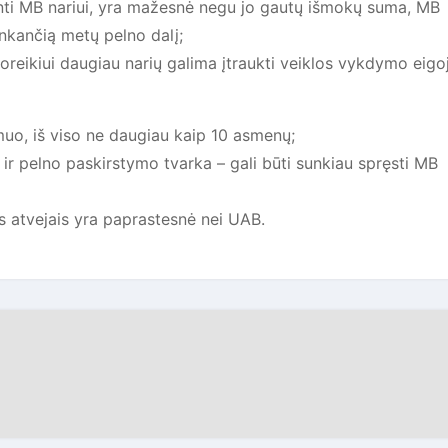
kanti MB nariui, yra mažesnė negu jo gautų išmokų suma, MB
enkančią metų pelno dalį;
poreikiui daugiau narių galima įtraukti veiklos vykdymo eigo
asmuo, iš viso ne daugiau kaip 10 asmenų;
 ir pelno paskirstymo tvarka – gali būti sunkiau spręsti MB
is atvejais yra paprastesnė nei UAB.