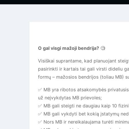
O gal visgi mažoji bendrija?
🧐
Visiškai suprantame, kad planuojant steigt
pasirinkti ir kartais tai gali virsti dideli
formų – mažosios bendrijos (toliau MB) su
✅️ MB yra ribotos atsakomybės privatusis j
už neįvykdytas MB prievoles;
✅️ MB gali steigti ne daugiau kaip 10 fizini
✅️ MB gali vykdyti bet kokią įstatymų ned
✅️ Nors MB ir nereikalaujama turėti minima