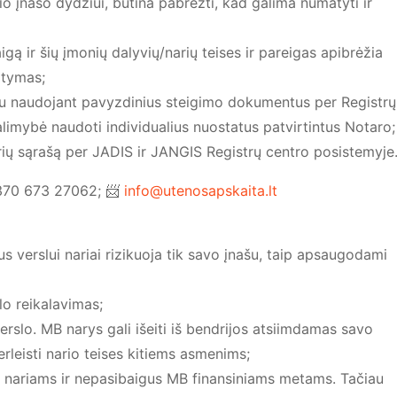
o įnašo dydžiui, būtina pabrėžti, kad galima numatyti ir
ą ir šių įmonių dalyvių/narių teises ir pareigas apibrėžia
atymas;
ūdu naudojant pavyzdinius steigimo dokumentus per Registrų
alimybė naudoti individualius nuostatus patvirtintus Notaro;
rių sąrašą per JADIS ir JANGIS Registrų centro posistemyje
+370 673 27062; 📨
info@utenosapskaita.lt
s verslui nariai rizikuoja tik savo įnašu, taip apsaugodami
lo reikalavimas;
erslo. MB narys gali išeiti iš bendrijos atsiimdamas savo
erleisti nario teises kitiems asmenims;
os nariams ir nepasibaigus MB finansiniams metams. Tačiau