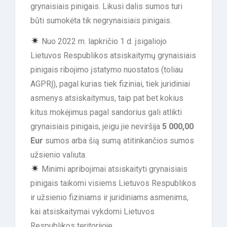
grynaisiais pinigais. Likusi dalis sumos turi
būti sumokėta tik negrynaisiais pinigais.
Nuo 2022 m. lapkričio 1 d. įsigaliojo
Lietuvos Respublikos atsiskaitymų grynaisiais
pinigais ribojimo įstatymo nuostatos (toliau
AGPRĮ), pagal kurias tiek fiziniai, tiek juridiniai
asmenys atsiskaitymus, taip pat bet kokius
kitus mokėjimus pagal sandorius gali atlikti
grynaisiais pinigais, jeigu jie neviršija
5 000,00
Eur
sumos arba šią sumą atitinkančios sumos
užsienio valiuta.
Minimi apribojimai atsiskaityti grynaisiais
pinigais taikomi visiems Lietuvos Respublikos
ir užsienio fiziniams ir juridiniams asmenims,
kai atsiskaitymai vykdomi Lietuvos
Respublikos teritorijoje.