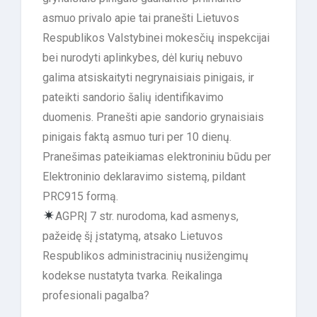
asmuo privalo apie tai pranešti Lietuvos
Respublikos Valstybinei mokesčių inspekcijai
bei nurodyti aplinkybes, dėl kurių nebuvo
galima atsiskaityti negrynaisiais pinigais, ir
pateikti sandorio šalių identifikavimo
duomenis. Pranešti apie sandorio grynaisiais
pinigais faktą asmuo turi per 10 dienų.
Pranešimas pateikiamas elektroniniu būdu per
Elektroninio deklaravimo sistemą, pildant
PRC915 formą.
AGPRĮ 7 str. nurodoma, kad asmenys,
pažeidę šį įstatymą, atsako Lietuvos
Respublikos administracinių nusižengimų
kodekse nustatyta tvarka. Reikalinga
profesionali pagalba?