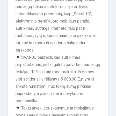
paslaugų teikimas elektroninėje erdvėje,
autentifikavimo priemonių, kaip „Smart-ID“,
elektroninio sertifikuoto mobilaus parašo,
sutrikimai, sutrikęs interneto, taip pat ir
mobilusis, ryšys, kuriuo naudojasi pirkėjas, ar
tai, kad kuri nors iš sandorio šalių neturi
sąskaitos.
SVARBU pabrėžti, kad sutrikimas
pripažįstamas, jei tai galėtų patvirtinti paslaugų
teikėjas. Tačiau kaip rodo praktika, iš esmės
visi sandoriai, viršijantys 5 000,00 Eur, yra iš
anksto numatomi ir už tokią sumą pirkiniai
paprastai yra planuojami ir nevykdomi
spontaniškai.
Tokiu atveju atsiskaitymus ar mokėjimus
grynaisiais pinigais gaunantis-priimantis