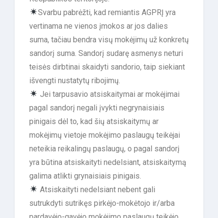
Svarbu pabrėžti, kad remiantis AGPRĮ yra
vertinama ne vienos įmokos ar jos dalies
suma, tačiau bendra visų mokėjimų už konkretų
sandorį suma. Sandorį sudarę asmenys neturi
teisės dirbtinai skaidyti sandorio, taip siekiant
išvengti nustatytų ribojimų.
Jei tarpusavio atsiskaitymai ar mokėjimai
pagal sandorį negali įvykti negrynaisiais
pinigais dėl to, kad šių atsiskaitymų ar
mokėjimų vietoje mokėjimo paslaugų teikėjai
neteikia reikalingų paslaugų, o pagal sandorį
yra būtina atsiskaityti nedelsiant, atsiskaitymą
galima atlikti grynaisiais pinigais.
Atsiskaityti nedelsiant nebent gali
sutrukdyti sutrikęs pirkėjo-mokėtojo ir/arba
pardavėjo-gavėjo mokėjimo paslaugų teikėjo